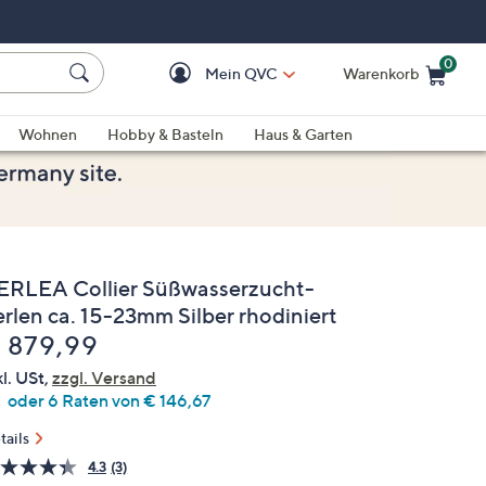
0
Mein QVC
Warenkorb
Einkaufswagen ist le
Wohnen
Hobby & Basteln
Haus & Garten
ERLEA Collier Süßwasserzucht-
erlen ca. 15-23mm Silber rhodiniert
elöscht
 879,99
kl. USt,
zzgl. Versand
oder 6 Raten von € 146,67
tails
4.3
(3)
3