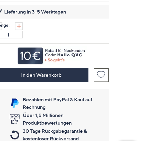
Bewertungen
lesen.
Lieferung in 3-5 Werktagen
Link
auf
derselben
nge:
Seite.
In den Warenkorb
Bezahlen mit PayPal & Kauf auf
Rechnung
Über 1,5 Millionen
Produktbewertungen
30 Tage Rückgabegarantie &
kostenloser Rückversand