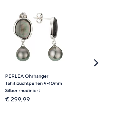
Scroll
Right
PERLEA Ohrhänger
PERLEA Ohrhänger
Tahitizuchtperlen 9-10mm
Tahitizuchtperlen Zirkonia
Silber rhodiniert
Silber rhodiniert
€ 299,99
€ 289,99