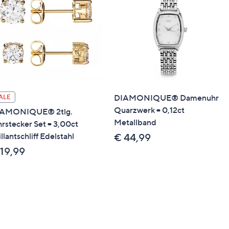
DIAMONIQUE® Damenuhr
ALE
Quarzwerk = 0,12ct
AMONIQUE® 2tlg.
Metallband
rstecker Set = 3,00ct
illantschliff Edelstahl
€ 44,99
 19,99