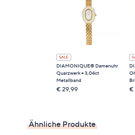
SALE
S
DIAMONIQUE® Damenuhr
DI
Quarzwerk = 3,04ct
Oh
Metallband
Br
€ 29,99
€
Ähnliche Produkte