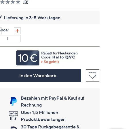
(0)
Bisher
gibt
es
Lieferung in 3-5 Werktagen
keine
Bewertungen
für
nge:
dieses
Produkt..
Link
auf
derselben
Seite.
In den Warenkorb
Bezahlen mit PayPal & Kauf auf
Rechnung
Über 1,5 Millionen
Produktbewertungen
30 Tage Rückgabegarantie &