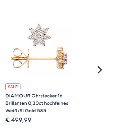
Scroll
Right
DIAMONIQUE® Creolen 
SALE
1,00ct Brillantschliff Edels
DIAMOUR Ohrstecker 16
Brillanten 0,30ct hochfeines
€ 24,99
Weiß/SI Gold 585
€ 499,99