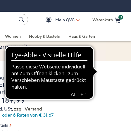
0
Mein QVC
Warenkorb
Einkaufswagen ist le
Wohnen
Hobby & Basteln
Haus & Garten
eu
ERLEA Creolen Süßwasserzucht-
erlen 4-6mm Silber rhodiniert
elöscht
 189,99
kl. USt,
zzgl. Versand
oder 6 Raten von € 31,67
tails