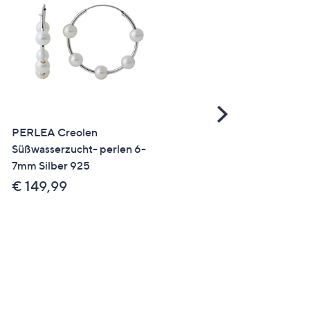
Scroll
Right
PERLEA Creolen
DIAMONIQUE® Anhäng
Süßwasserzucht- perlen 6-
mit Kette mind. = 0,11ct
7mm Silber 925
Brillantschliff Edelstahl
€ 149,99
€ 19,99