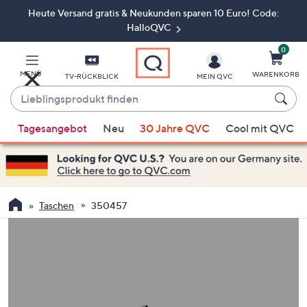
Heute Versand gratis & Neukunden sparen 10 Euro! Code:
Zum
Hauptinhalt
HalloQVC
springen
0
MENÜ
WARENKORB
TV-RÜCKBLICK
MEIN QVC
Lieblingsprodukt
finden
Wenn
Tagesangebot
Neu
30 Jahre QVC
Cool mit QVC
Vorschläge
verfügbar
sind,
verwenden
Sie
Taschen
350457
die
Pfeiltasten
nach
oben
und
nach