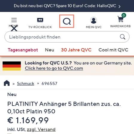
Du bist neu bei QVC? Spare 10 Euro! Code: HalloQVC
Zum
Hauptinhalt
springen
0
MENÜ
WARENKORB
TV-RÜCKBLICK
MEIN QVC
Lieblingsprodukt
finden
Wenn
Tagesangebot
Neu
30 Jahre QVC
Cool mit QVC
Vorschläge
verfügbar
sind,
verwenden
Sie
Schmuck
696557
die
Neu
Pfeiltasten
PLATINITY Anhänger 5 Brillanten zus. ca.
nach
oben
0,10ct Platin 950
und
Gelöscht
€ 1.169,99
nach
inkl. USt,
zzgl. Versand
unten