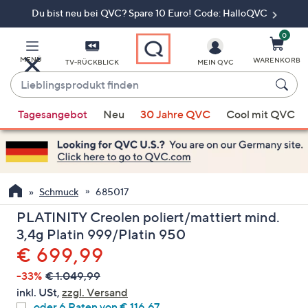
Du bist neu bei QVC? Spare 10 Euro! Code: HalloQVC
Zum
Hauptinhalt
springen
0
MENÜ
WARENKORB
TV-RÜCKBLICK
MEIN QVC
Lieblingsprodukt
finden
Wenn
Tagesangebot
Neu
30 Jahre QVC
Cool mit QVC
Vorschläge
verfügbar
sind,
verwenden
Sie
Schmuck
685017
die
PLATINITY Creolen poliert/mattiert mind.
Pfeiltasten
3,4g Platin 999/Platin 950
nach
Gelöscht
€ 699,99
oben
und
-33%
€ 1.049,99
nach
inkl. USt,
zzgl. Versand
unten
oder 6 Raten von € 116,67