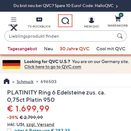
Du bist neu bei QVC? Spare 10 Euro! Code: HalloQVC
Zum
Hauptinhalt
springen
0
MENÜ
WARENKORB
TV-RÜCKBLICK
MEIN QVC
Lieblingsprodukt
finden
Wenn
Tagesangebot
Neu
30 Jahre QVC
Cool mit QVC
Vorschläge
verfügbar
sind,
verwenden
Sie
Schmuck
696503
die
PLATINITY Ring 6 Edelsteine zus. ca.
Pfeiltasten
0,75ct Platin 950
nach
Gelöscht
€ 1.699,99
oben
und
-39%
€ 2.799,99
nach
inkl. USt,
zzgl. Versand
unten
oder 6 Raten von € 283,33