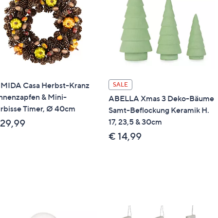
MIDA Casa Herbst-Kranz
SALE
nnenzapfen & Mini-
ABELLA Xmas 3 Deko-Bäume
rbisse Timer, Ø 40cm
Samt-Beflockung Keramik H.
17, 23,5 & 30cm
 29,99
€ 14,99