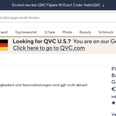
Du bist neu bei QVC? Spare 10 Euro! Code: HalloQVC
eblingsprodukt
nden
enn
rschläge
:well
Top bewertet
Q Sale
Mode
Beauty
Schmuck
rfügbar
nd,
erwenden
e
e
P
eiltasten
ach
B
ben
G
gbarkeit und Serviceleistungen sind ggf. nicht aktuell.
nd
G
€
ach
in
nten
der
ischen
Va