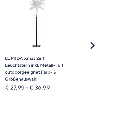
Scroll
Right
LUMIDA Xmas 2in1
LUMIDA Casa Waldpilz-
Leuchtstern inkl. Metall-Fuß
Szenerie inkl. 8 LEDs 6h-
outdoorgeeignet Farb- &
Timerfunktion Höhe 21cm,
Größenauswahl
18cm
€ 27,99 - € 36,99
€ 19,99