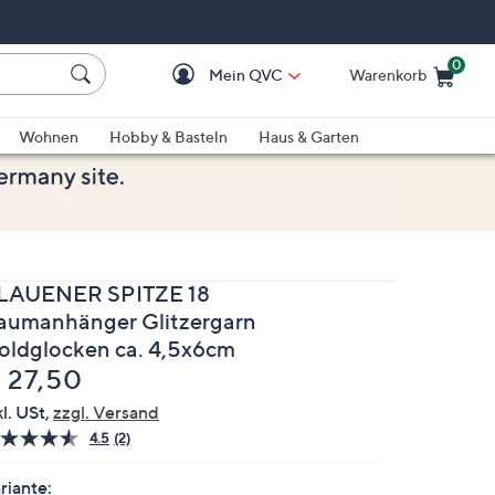
0
Mein QVC
Warenkorb
Einkaufswagen ist le
Wohnen
Hobby & Basteln
Haus & Garten
LAUENER SPITZE 18
aumanhänger Glitzergarn
oldglocken ca. 4,5x6cm
elöscht
 27,50
kl. USt,
zzgl. Versand
4.5
(2)
2
Bewertungen
lesen.
riante: