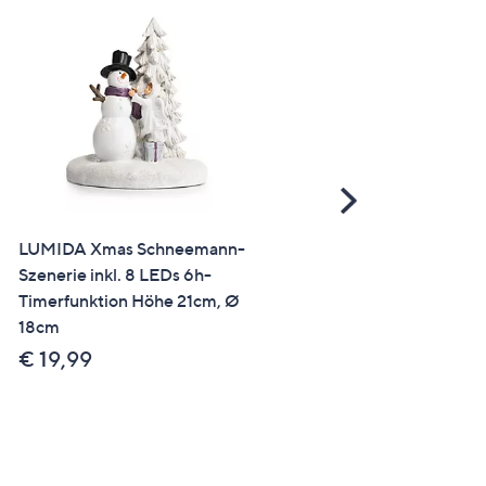
Scroll
Right
LUMIDA Xmas Schneemann-
LUMIDA Xmas Laterne
Szenerie inkl. 8 LEDs 6h-
Slimline Acrylglas verspieg
Timerfunktion Höhe 21cm, Ø
inkl. Kerzenhalter
18cm
outdoorgeeignet
€ 19,99
€ 24,99