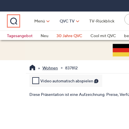
Zum
Hauptinhalt
springen
Li
Menü
QVC TV
TV-Rückblick
fi
W
Vo
Tagesangebot
Neu
30 Jahre QVC
Cool mit QVC
be
ve
QLINARISCH
Technik
si
v
Si
Wohnen
837812
di
Pf
Video automatisch abspielen
n
o
Diese Präsentation ist eine Aufzeichnung. Preise, Verfü
u
n
u
o
w