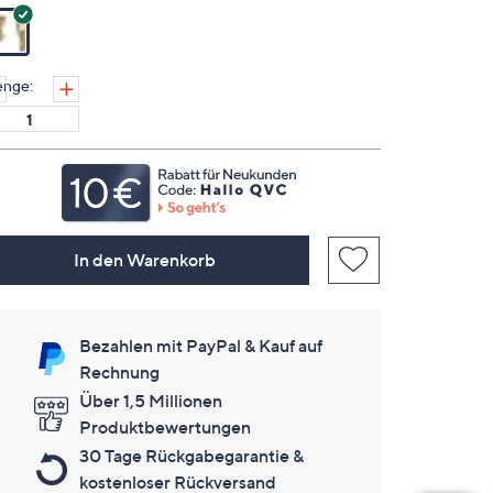
Link
auf
derselben
Seite.
nge:
In den Warenkorb
Bezahlen mit PayPal & Kauf auf
Rechnung
Über 1,5 Millionen
Produktbewertungen
30 Tage Rückgabegarantie &
kostenloser Rückversand