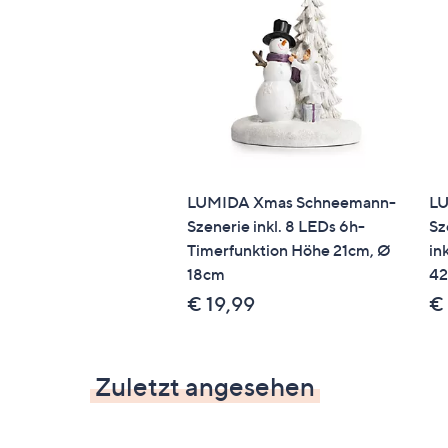
LUMIDA Xmas Schneemann-
LU
Szenerie inkl. 8 LEDs 6h-
Sz
Timerfunktion Höhe 21cm, Ø
in
18cm
42
€ 19,99
€
Zuletzt angesehen