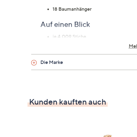
18 Baumanhänger
Auf einen Blick
je 4.009 Stiche
einfarbig
Meh
Goldglocken mit Glitzergarn
goldfarben
Die Marke
Maße
je ca. 5,5 x 6 cm
Kunden kauften auch
Material
100 % Polyester
Pflege