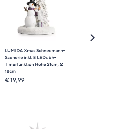
Scroll
Right
LUMIDA Xmas Schneemann-
LUMIDA Xmas Hirsch-
Szenerie inkl. 8 LEDs 6h-
Szenerie unter Glasglocke
Timerfunktion Höhe 21cm, Ø
inkl. 8 LEDs & Timer Höhe 
18cm
42cm, Ø 22cm
€ 19,99
€ 39,99