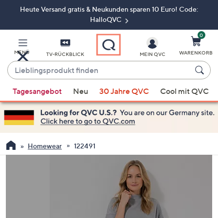
Heute Versand gratis & Neukunden sparen 10 Euro! Code:
Zum
Hauptinhalt
HalloQVC
springen
0
MENÜ
WARENKORB
TV-RÜCKBLICK
MEIN QVC
Lieblingsprodukt
finden
Wenn
Tagesangebot
Neu
30 Jahre QVC
Cool mit QVC
Vorschläge
verfügbar
sind,
verwenden
Sie
Homewear
122491
die
Pfeiltasten
nach
oben
und
nach