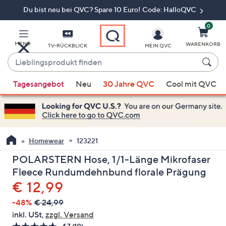
Du bist neu bei QVC? Spare 10 Euro! Code: HalloQVC
Zum
Hauptinhalt
springen
0
MENÜ
WARENKORB
TV-RÜCKBLICK
MEIN QVC
Lieblingsprodukt
finden
Wenn
Tagesangebot
Neu
30 Jahre QVC
Cool mit QVC
Vorschläge
verfügbar
sind,
verwenden
Sie
Homewear
123221
die
POLARSTERN Hose, 1/1-Länge Mikrofaser
Pfeiltasten
Fleece Rundumdehnbund florale Prägung
nach
Gelöscht
€ 12,99
oben
und
-48%
€ 24,99
nach
inkl. USt,
zzgl. Versand
unten