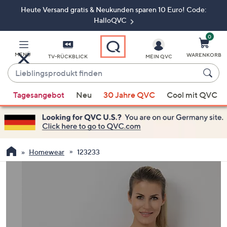
Heute Versand gratis & Neukunden sparen 10 Euro! Code:
Zum
Hauptinhalt
HalloQVC
springen
0
MENÜ
WARENKORB
TV-RÜCKBLICK
MEIN QVC
Lieblingsprodukt
finden
Wenn
Tagesangebot
Neu
30 Jahre QVC
Cool mit QVC
Vorschläge
verfügbar
sind,
verwenden
Sie
Homewear
123233
die
Pfeiltasten
nach
oben
und
nach