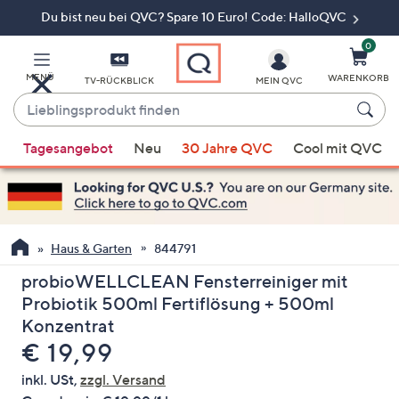
Du bist neu bei QVC? Spare 10 Euro! Code: HalloQVC
Zum
Hauptinhalt
springen
0
MENÜ
WARENKORB
TV-RÜCKBLICK
MEIN QVC
Lieblingsprodukt
finden
Wenn
Tagesangebot
Neu
30 Jahre QVC
Cool mit QVC
Vorschläge
verfügbar
sind,
verwenden
Sie
Haus & Garten
844791
die
probioWELLCLEAN Fensterreiniger mit
Pfeiltasten
Probiotik 500ml Fertiflösung + 500ml
nach
Konzentrat
oben
Gelöscht
€ 19,99
und
nach
inkl. USt,
zzgl. Versand
unten