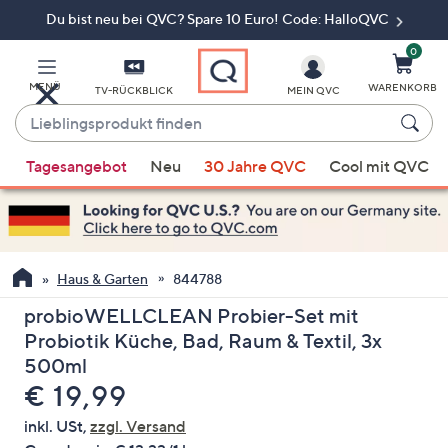
Du bist neu bei QVC? Spare 10 Euro! Code: HalloQVC
Zum
Hauptinhalt
springen
0
MENÜ
WARENKORB
TV-RÜCKBLICK
MEIN QVC
Lieblingsprodukt
finden
Wenn
Tagesangebot
Neu
30 Jahre QVC
Cool mit QVC
Vorschläge
verfügbar
sind,
verwenden
Sie
Haus & Garten
844788
die
probioWELLCLEAN Probier-Set mit
Pfeiltasten
Probiotik Küche, Bad, Raum & Textil, 3x
nach
500ml
oben
Gelöscht
€ 19,99
und
nach
inkl. USt,
zzgl. Versand
unten