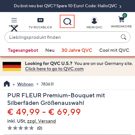
Du bist neu bei QVC? Spare 10 Euro! Code: HalloQVC
Zum
Hauptinhalt
springen
0
MENÜ
WARENKORB
TV-RÜCKBLICK
MEIN QVC
Lieblingsprodukt
finden
Wenn
Tagesangebot
Neu
30 Jahre QVC
Cool mit QVC
Vorschläge
verfügbar
sind,
verwenden
Sie
Wohnen
783611
die
PUR FLEUR Premium-Bouquet mit
Pfeiltasten
Silberfäden Größenauswahl
nach
€ 49,99 - € 69,99
oben
und
inkl. USt,
zzgl. Versand
nach
(0)
Bisher
unten