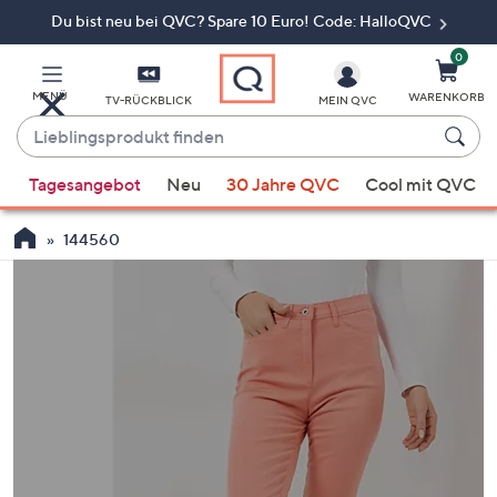
Du bist neu bei QVC? Spare 10 Euro! Code: HalloQVC
Zum
Hauptinhalt
springen
0
MENÜ
WARENKORB
TV-RÜCKBLICK
MEIN QVC
Lieblingsprodukt
finden
Wenn
Tagesangebot
Neu
30 Jahre QVC
Cool mit QVC
Vorschläge
verfügbar
144560
sind,
verwenden
Sie
die
Pfeiltasten
nach
oben
und
nach
unten