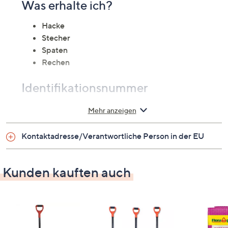
Was erhalte ich?
Hacke
Stecher
Spaten
Rechen
Identifikationsnummer
GTIN: 4048966206612
Mehr anzeigen
Bitte beachten
Kontaktadresse/Verantwortliche Person in der EU
Dieser Artikel kann nicht an einen Paketshop
oder eine Packstation bestellt werden.
Kunden kauften auch
Eine Lieferung ins Ausland ist leider nicht
möglich.