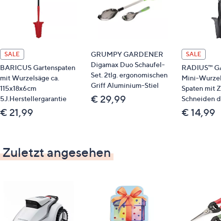
GRUMPY GARDENER
SALE
SALE
Digamax Duo Schaufel-
BARICUS Gartenspaten
RADIUS™ 
Set. 2tlg. ergonomischen
mit Wurzelsäge ca.
Mini-Wurzel
Griff Aluminium-Stiel
115x18x6cm
Spaten mit 
€ 29,99
5J.Herstellergarantie
Schneiden d
€ 21,99
€ 14,99
Zuletzt angesehen