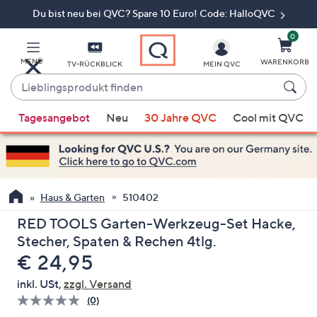
Du bist neu bei QVC? Spare 10 Euro! Code: HalloQVC
Zum
Hauptinhalt
springen
0
MENÜ
WARENKORB
TV-RÜCKBLICK
MEIN QVC
Lieblingsprodukt
finden
Wenn
Tagesangebot
Neu
30 Jahre QVC
Cool mit QVC
Vorschläge
verfügbar
sind,
verwenden
Sie
Haus & Garten
510402
die
RED TOOLS Garten-Werkzeug-Set Hacke,
Pfeiltasten
Stecher, Spaten & Rechen 4tlg.
nach
Gelöscht
€ 24,95
oben
und
inkl. USt,
zzgl. Versand
nach
(0)
Bisher
unten