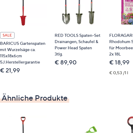
RED TOOLS Spaten-Set
FLORAGA
SALE
Drainangen, Schaufel &
Rhodohum S
BARICUS Gartenspaten
Power Head Spaten
für Moorbee
mit Wurzelsäge ca.
3tlg.
2x 18L
115x18x6cm
€ 89,90
€ 18,99
5J.Herstellergarantie
€ 21,99
€ 0,53 /1 l
Ähnliche Produkte