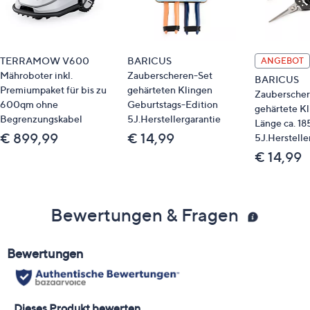
TERRAMOW V600
BARICUS
ANGEBOT
Mähroboter inkl.
Zauberscheren-Set
BARICUS
Premiumpaket für bis zu
gehärteten Klingen
Zauberscher
600qm ohne
Geburtstags-Edition
gehärtete K
Begrenzungskabel
5J.Herstellergarantie
Länge ca. 1
€ 899,99
€ 14,99
5J.Herstelle
€ 14,99
Bewertungen & Fragen