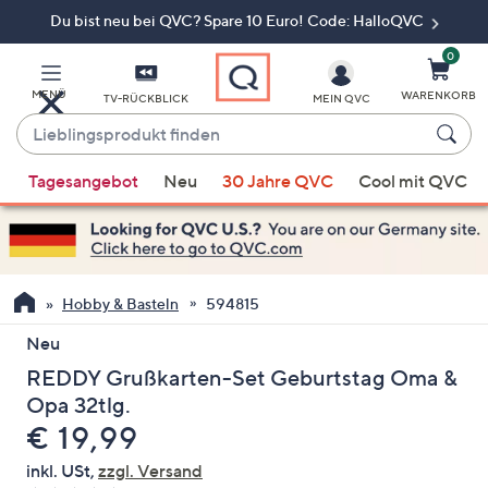
Du bist neu bei QVC? Spare 10 Euro! Code: HalloQVC
Zum
Hauptinhalt
springen
0
MENÜ
WARENKORB
TV-RÜCKBLICK
MEIN QVC
Lieblingsprodukt
finden
Wenn
Tagesangebot
Neu
30 Jahre QVC
Cool mit QVC
Vorschläge
verfügbar
sind,
verwenden
Sie
Hobby & Basteln
594815
die
Neu
Pfeiltasten
REDDY Grußkarten-Set Geburtstag Oma &
nach
oben
Opa 32tlg.
und
Gelöscht
€ 19,99
nach
inkl. USt,
zzgl. Versand
unten