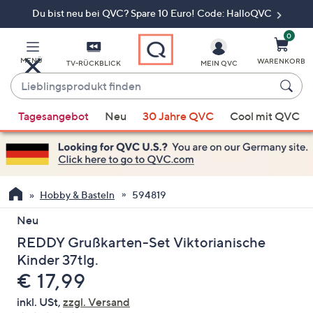
Du bist neu bei QVC? Spare 10 Euro! Code: HalloQVC
Zum
Hauptinhalt
springen
0
MENÜ
WARENKORB
TV-RÜCKBLICK
MEIN QVC
Lieblingsprodukt
finden
Wenn
Tagesangebot
Neu
30 Jahre QVC
Cool mit QVC
Vorschläge
verfügbar
sind,
verwenden
Sie
Hobby & Basteln
594819
die
Neu
Pfeiltasten
REDDY Grußkarten-Set Viktorianische
nach
oben
Kinder 37tlg.
und
Gelöscht
€ 17,99
nach
inkl. USt,
zzgl. Versand
unten