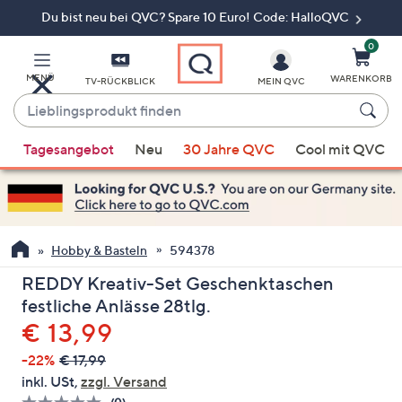
Du bist neu bei QVC? Spare 10 Euro! Code: HalloQVC
Zum
Hauptinhalt
springen
0
MENÜ
WARENKORB
TV-RÜCKBLICK
MEIN QVC
Lieblingsprodukt
finden
Wenn
Tagesangebot
Neu
30 Jahre QVC
Cool mit QVC
Vorschläge
verfügbar
sind,
verwenden
Sie
Hobby & Basteln
594378
die
REDDY Kreativ-Set Geschenktaschen
Pfeiltasten
festliche Anlässe 28tlg.
nach
Gelöscht
€ 13,99
oben
und
-22%
€ 17,99
nach
inkl. USt,
zzgl. Versand
unten