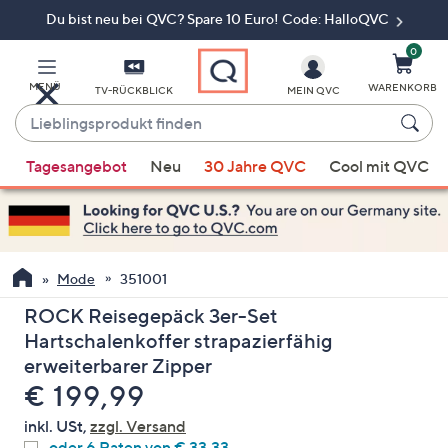
Du bist neu bei QVC? Spare 10 Euro! Code: HalloQVC
Zum
Hauptinhalt
springen
0
MENÜ
WARENKORB
TV-RÜCKBLICK
MEIN QVC
Lieblingsprodukt
finden
Wenn
Tagesangebot
Neu
30 Jahre QVC
Cool mit QVC
Vorschläge
verfügbar
sind,
verwenden
Sie
Mode
351001
die
ROCK Reisegepäck 3er-Set
Pfeiltasten
Hartschalenkoffer strapazierfähig
nach
erweiterbarer Zipper
oben
Gelöscht
€ 199,99
und
nach
inkl. USt,
zzgl. Versand
unten
oder 6 Raten von € 33,33