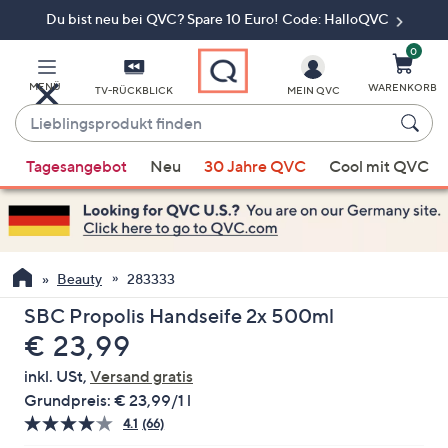
Du bist neu bei QVC? Spare 10 Euro! Code: HalloQVC
Zum
Hauptinhalt
springen
0
MENÜ
WARENKORB
TV-RÜCKBLICK
MEIN QVC
Lieblingsprodukt
finden
Wenn
Tagesangebot
Neu
30 Jahre QVC
Cool mit QVC
Vorschläge
verfügbar
sind,
verwenden
Sie
Beauty
283333
die
SBC Propolis Handseife 2x 500ml
Pfeiltasten
Gelöscht
€ 23,99
nach
oben
inkl. USt,
Versand gratis
und
Grundpreis:
€ 23,99/1 l
nach
4.1
(66)
66
unten
Bewertungen