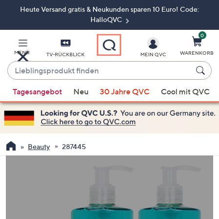
Heute Versand gratis & Neukunden sparen 10 Euro! Code:
Zum
Hauptinhalt
HalloQVC
springen
0
MENÜ
WARENKORB
TV-RÜCKBLICK
MEIN QVC
Lieblingsprodukt
finden
Wenn
Tagesangebot
Neu
30 Jahre QVC
Cool mit QVC
Vorschläge
verfügbar
sind,
verwenden
Sie
Beauty
287445
die
Pfeiltasten
nach
oben
und
nach