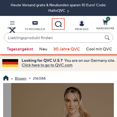
Heute Versand gratis & Neukunden sparen 10 Euro! Code:
Zum
Hauptinhalt
HalloQVC
springen
0
MENÜ
WARENKORB
TV-RÜCKBLICK
MEIN QVC
Lieblingsprodukt
finden
Wenn
Tagesangebot
Neu
30 Jahre QVC
Cool mit QVC
Vorschläge
verfügbar
sind,
verwenden
Sie
Blusen
216084
die
Pfeiltasten
nach
oben
und
nach