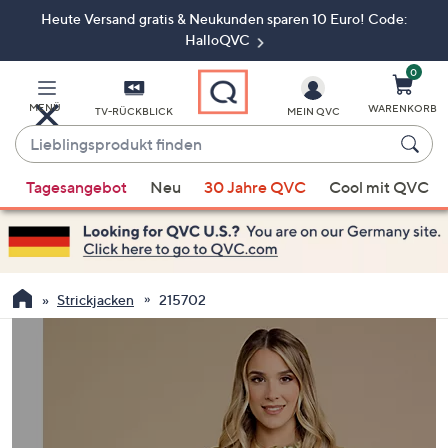
Heute Versand gratis & Neukunden sparen 10 Euro! Code:
Zum
Hauptinhalt
HalloQVC
springen
0
MENÜ
WARENKORB
TV-RÜCKBLICK
MEIN QVC
Lieblingsprodukt
finden
Wenn
Tagesangebot
Neu
30 Jahre QVC
Cool mit QVC
Vorschläge
verfügbar
sind,
verwenden
Sie
Strickjacken
215702
die
Pfeiltasten
nach
oben
und
nach