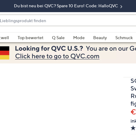
Du bist neu bei QVC? Spare 10 Euro! Code: HalloQVC
eblingsprodukt
nden
enn
rschläge
:well
Top bewertet
Q Sale
Mode
Beauty
Schmuck
rfügbar
nd,
erwenden
e
e
S
eiltasten
ach
S
ben
R
nd
f
ach
G
€
nten
in
der
ischen