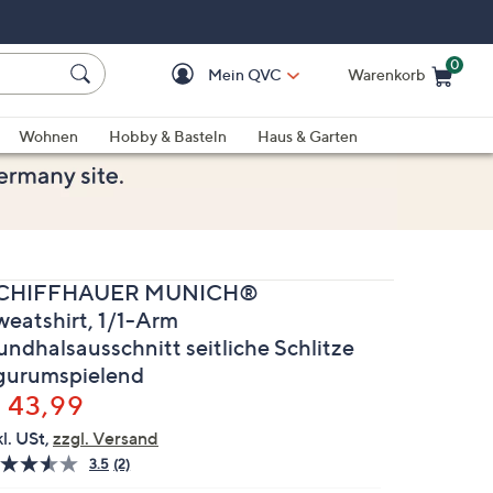
0
Mein QVC
Warenkorb
Einkaufswagen ist le
Wohnen
Hobby & Basteln
Haus & Garten
CHIFFHAUER MUNICH®
weatshirt, 1/1-Arm
undhalsausschnitt seitliche Schlitze
igurumspielend
elöscht
 43,99
kl. USt,
zzgl. Versand
3.5
(2)
2
Bewertungen