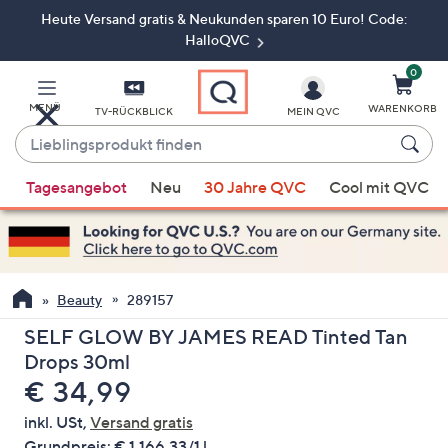
Heute Versand gratis & Neukunden sparen 10 Euro! Code:
Zum
Hauptinhalt
HalloQVC
springen
0
MENÜ
WARENKORB
TV-RÜCKBLICK
MEIN QVC
Lieblingsprodukt
finden
Wenn
Tagesangebot
Neu
30 Jahre QVC
Cool mit QVC
Vorschläge
verfügbar
sind,
verwenden
Sie
Beauty
289157
die
SELF GLOW BY JAMES READ Tinted Tan
Pfeiltasten
Drops 30ml
nach
Gelöscht
€ 34,99
oben
und
inkl. USt,
Versand gratis
nach
Grundpreis:
€ 1.166,33/1 l