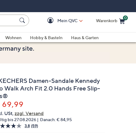
0
Mein QVC
Warenkorb
Einkaufswagen ist le
Wohnen
Hobby & Basteln
Haus & Garten
KECHERS Damen-Sandale Kennedy
o Walk Arch Fit 2.0 Hands Free Slip-
ns®
elöscht
 69,99
kl. USt,
zzgl. Versand
ltig bis 27.08.2026
Danach:
€ 84,95
3.8
(59)
59
Bewertungen