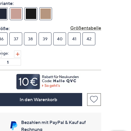
lesen.
riante:
Link
auf
derselben
Seite.
Größentabelle
öße:
36
37
38
39
40
41
42
nge:
In den Warenkorb
Bezahlen mit PayPal & Kauf auf
Rechnung