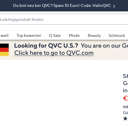
Du bist neu bei QVC? Spare 10 Euro! Code: HalloQVC
eblingsprodukt
nden
enn
rschläge
:well
Top bewertet
Q Sale
Mode
Beauty
Schmuck
rfügbar
nd,
erwenden
e
e
S
eiltasten
ach
G
ben
i
nd
G
€
ach
in
nten
Gü
der
ischen