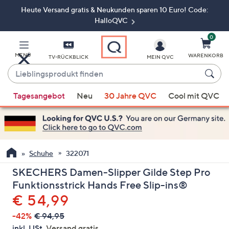
Heute Versand gratis & Neukunden sparen 10 Euro! Code:
Zum
Hauptinhalt
HalloQVC
springen
0
MENÜ
WARENKORB
TV-RÜCKBLICK
MEIN QVC
Lieblingsprodukt
finden
Wenn
Tagesangebot
Neu
30 Jahre QVC
Cool mit QVC
Vorschläge
verfügbar
sind,
verwenden
Sie
Schuhe
322071
die
SKECHERS Damen-Slipper Gilde Step Pro
Pfeiltasten
Funktionsstrick Hands Free Slip-ins®
nach
Gelöscht
€ 54,99
oben
und
-42%
€ 94,95
nach
inkl. USt,
Versand gratis