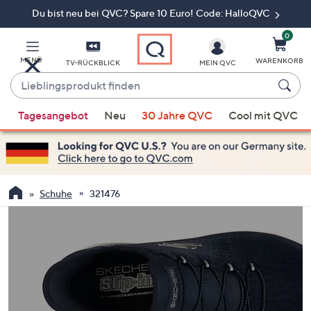
Du bist neu bei QVC? Spare 10 Euro! Code: HalloQVC
Zum
Hauptinhalt
springen
0
MENÜ
WARENKORB
TV-RÜCKBLICK
MEIN QVC
Lieblingsprodukt
finden
Wenn
Tagesangebot
Neu
30 Jahre QVC
Cool mit QVC
Vorschläge
verfügbar
sind,
verwenden
Sie
Schuhe
321476
die
Pfeiltasten
nach
oben
und
nach
unten