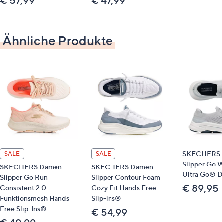
€ 57,99
€ 47,99
Ähnliche Produkte
SKECHERS 
SALE
SALE
Slipper Go W
SKECHERS Damen-
SKECHERS Damen-
Ultra Go® 
Slipper Go Run
Slipper Contour Foam
€ 89,95
Consistent 2.0
Cozy Fit Hands Free
Funktionsmesh Hands
Slip-ins®
Free Slip-Ins®
€ 54,99