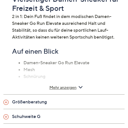
Freizeit & Sport
2 in 1: Dein Fuß findet in dem modischen Damen-
Sneaker Go Run Elevate ausreichend Halt und
Stabilität, so dass du für deine sportlichen Lauf-
Aktivitäten keinen weiteren Sportschuh benötigst.
Auf einen Blick
Damen-Sneaker Go Run Elevate
Mesh
Schnürung
seitliches S-Logo
Mehr anzeigen
Air Cooled Goga Mat® Einlegesohle für
Stoßdämpfung und Halt
Größenberatung
parametrische Zwischensohlenkonstruktion für
Halt und Stabilität
Schuhweite G
Synthetik-Overlays im Schnür- und
Fersenbereich