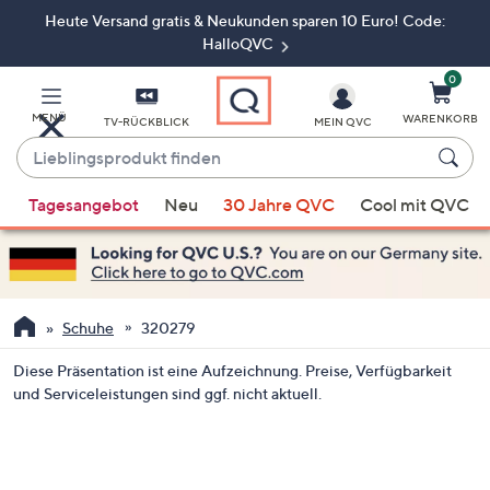
Heute Versand gratis & Neukunden sparen 10 Euro! Code:
Zum
Hauptinhalt
HalloQVC
springen
0
MENÜ
WARENKORB
TV-RÜCKBLICK
MEIN QVC
Lieblingsprodukt
finden
Wenn
Tagesangebot
Neu
30 Jahre QVC
Cool mit QVC
Vorschläge
verfügbar
sind,
verwenden
Sie
Schuhe
320279
die
Diese Präsentation ist eine Aufzeichnung. Preise, Verfügbarkeit
Pfeiltasten
und Serviceleistungen sind ggf. nicht aktuell.
nach
oben
und
nach