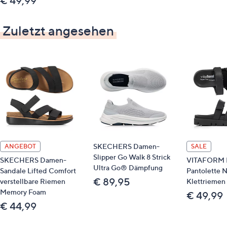
€ 49,99
Zuletzt angesehen
SKECHERS Damen-
ANGEBOT
SALE
Slipper Go Walk 8 Strick
SKECHERS Damen-
VITAFORM 
Ultra Go® Dämpfung
Sandale Lifted Comfort
Pantolette 
€ 89,95
verstellbare Riemen
Klettriemen 
Memory Foam
€ 49,99
€ 44,99