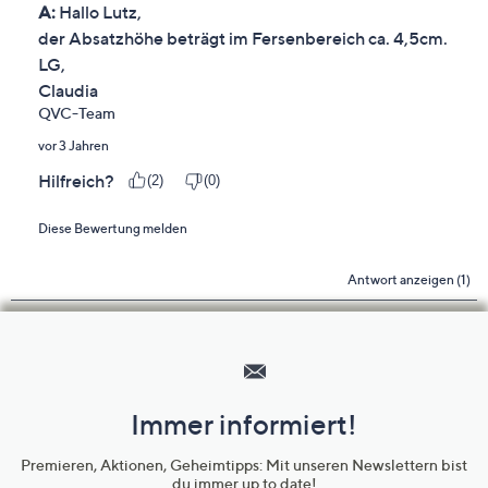
Hilfeseiten,
Service
und
Immer informiert!
Unternehmensinformationen
Premieren, Aktionen, Geheimtipps: Mit unseren Newslettern bist
du immer up to date!