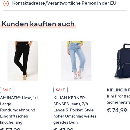
Kontaktadresse/Verantwortliche Person in der EU
zum Lauf-Intervalltraining, Walken, Laufen auf
dem Laufband und Trainingseinheiten geeignet
Weite: G
Kunden kauften auch
Material
Obermaterial: Textil
Futter / Decksohle: Textil
Laufsohle: EVA
KIPLING® R
SALE
SALE
Irini Frontfa
AMINATI® Hose, 1/1-
KILIAN KERNER
Sicherheitsf
Länge
SENSES Jeans, 7/8
€ 74,99
Rundumdehnbund
Länge 5-Pocket-Style
Eingrifftaschen
hoher Umschlag weites
knöchellang
gerades Bein