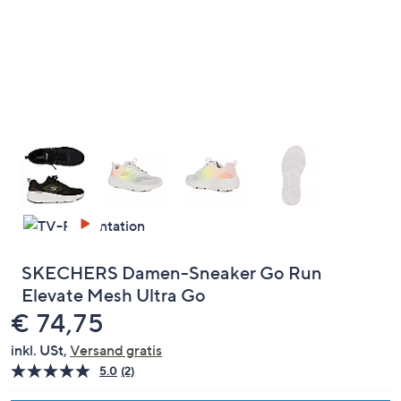
unten
oder
wischen
Sie
auf
Touch-
Geräten
nach
links
bzw.
rechts,
um
diese
SKECHERS Damen-Sneaker Go Run
anzuzeigen.
Elevate Mesh Ultra Go
Gelöscht
€ 74,75
inkl. USt,
Versand gratis
5.0
(2)
2
Bewertungen