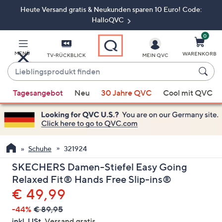
Heute Versand gratis & Neukunden sparen 10 Euro! Code:
Zum
Hauptinhalt
HalloQVC
springen
0
MENÜ
WARENKORB
TV-RÜCKBLICK
MEIN QVC
Lieblingsprodukt
finden
Wenn
Tagesangebot
Neu
30 Jahre QVC
Cool mit QVC
Vorschläge
verfügbar
sind,
verwenden
Sie
Schuhe
321924
die
SKECHERS Damen-Stiefel Easy Going
Pfeiltasten
Relaxed Fit® Hands Free Slip-ins®
nach
Gelöscht
€ 49,99
oben
und
-44%
€ 89,95
nach
inkl. USt,
Versand gratis