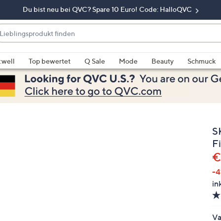
Du bist neu bei QVC? Spare 10 Euro! Code: HalloQVC
eblingsprodukt
nden
enn
rschläge
:well
Top bewertet
Q Sale
Mode
Beauty
Schmuck
rfügbar
nd,
erwenden
e
e
S
eiltasten
ach
F
ben
G
€
nd
-4
ach
in
nten
der
ischen
Va