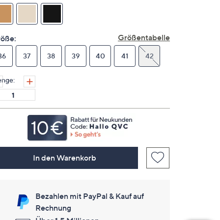
Link
auf
derselben
Seite.
Größentabelle
öße:
36
37
38
39
40
41
42
nge:
In den Warenkorb
Bezahlen mit PayPal & Kauf auf
Rechnung