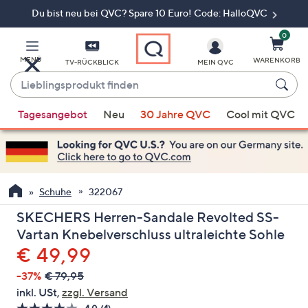
Du bist neu bei QVC? Spare 10 Euro! Code: HalloQVC
Zum
Hauptinhalt
springen
0
MENÜ
WARENKORB
TV-RÜCKBLICK
MEIN QVC
Lieblingsprodukt
finden
Wenn
Tagesangebot
Neu
30 Jahre QVC
Cool mit QVC
Vorschläge
verfügbar
sind,
verwenden
Sie
Schuhe
322067
die
SKECHERS Herren-Sandale Revolted SS-
Pfeiltasten
Vartan Knebelverschluss ultraleichte Sohle
nach
Gelöscht
€ 49,99
oben
und
-37%
€ 79,95
nach
inkl. USt,
zzgl. Versand
unten