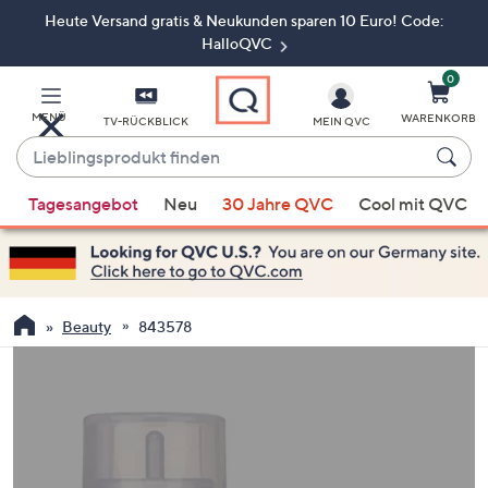
Heute Versand gratis & Neukunden sparen 10 Euro! Code:
Zum
Hauptinhalt
HalloQVC
springen
0
MENÜ
WARENKORB
TV-RÜCKBLICK
MEIN QVC
Lieblingsprodukt
finden
Wenn
Tagesangebot
Neu
30 Jahre QVC
Cool mit QVC
Vorschläge
verfügbar
sind,
verwenden
Sie
Beauty
843578
die
Pfeiltasten
nach
oben
und
nach