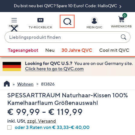
Du bist neu bei QVC? Spare 10 Euro! Code: HalloQVC
Zum
Hauptinhalt
springen
0
MENÜ
WARENKORB
TV-RÜCKBLICK
MEIN QVC
Lieblingsprodukt
finden
Wenn
Tagesangebot
Neu
30 Jahre QVC
Cool mit QVC
Vorschläge
verfügbar
sind,
verwenden
Sie
Wohnen
813826
die
SPESSARTTRAUM Naturhaar-Kissen 100%
Pfeiltasten
Kamelhaarflaum Größenauswahl
nach
€ 99,99 - € 119,99
oben
und
inkl. USt,
zzgl. Versand
nach
oder 3 Raten von
€ 33,33-€ 40,00
unten