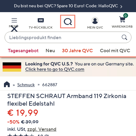
Du bist neu bei QVC? Spare 10 Euro! Code: HalloQVC
Zum
Hauptinhalt
springen
0
MENÜ
WARENKORB
TV-RÜCKBLICK
MEIN QVC
Lieblingsprodukt
finden
Wenn
Tagesangebot
Neu
30 Jahre QVC
Cool mit QVC
Vorschläge
verfügbar
sind,
verwenden
Sie
Schmuck
662887
die
STEFFEN SCHRAUT Armband 119 Zirkonia
Pfeiltasten
flexibel Edelstahl
nach
Gelöscht
€ 19,99
oben
und
-50%
€ 39,99
nach
inkl. USt,
zzgl. Versand
unten