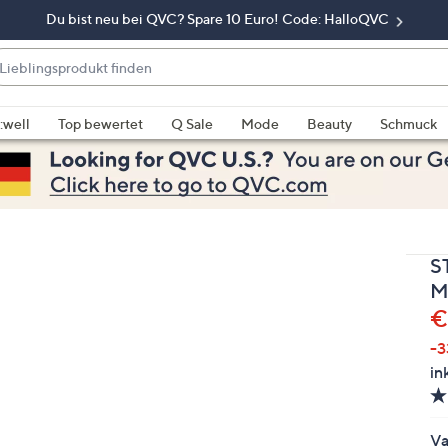
Du bist neu bei QVC? Spare 10 Euro! Code: HalloQVC
eblingsprodukt
nden
enn
rschläge
:well
Top bewertet
Q Sale
Mode
Beauty
Schmuck
rfügbar
nd,
erwenden
e
e
S
eiltasten
ach
M
ben
G
€
nd
-
ach
in
nten
der
ischen
Va