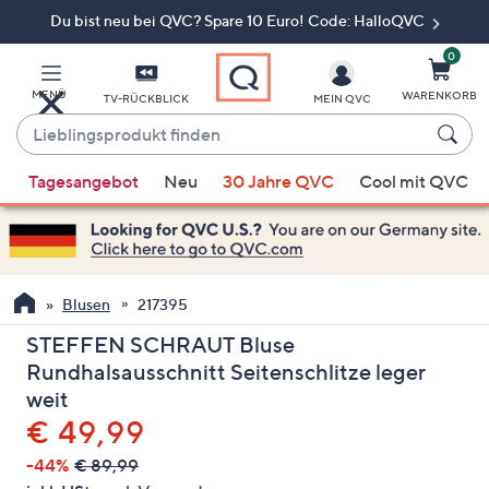
Du bist neu bei QVC? Spare 10 Euro! Code: HalloQVC
Zum
Hauptinhalt
springen
0
MENÜ
WARENKORB
TV-RÜCKBLICK
MEIN QVC
Lieblingsprodukt
finden
Wenn
Tagesangebot
Neu
30 Jahre QVC
Cool mit QVC
Vorschläge
verfügbar
sind,
verwenden
Sie
Blusen
217395
die
STEFFEN SCHRAUT Bluse
Pfeiltasten
Rundhalsausschnitt Seitenschlitze leger
nach
weit
oben
Gelöscht
€ 49,99
und
nach
-44%
€ 89,99
unten