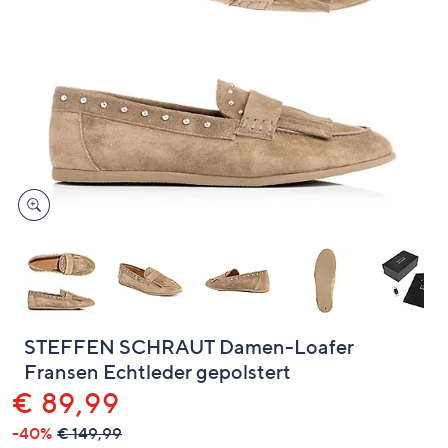
oder
wischen
Sie
auf
Touch-
Geräten
nach
links
bzw.
rechts,
um
diese
anzuzeigen.
STEFFEN SCHRAUT Damen-Loafer
Fransen Echtleder gepolstert
Gelöscht
€ 89,99
-40%
€ 149,99