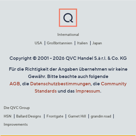
International
USA
Großbritannien
Italien
Japan
Copyright © 2001 - 2026 QVC Handel S.à r.l. & Co. KG
Für die Richtigkeit der Angaben übernehmen wir keine
Gewähr. Bitte beachte auch folgende
AGB
, die
Datenschutzbestimmungen
, die
Community
Standards
und das
Impressum
.
Die QVC Group
HSN
Ballard Designs
Frontgate
Garnet Hill
grandin road
Improvements