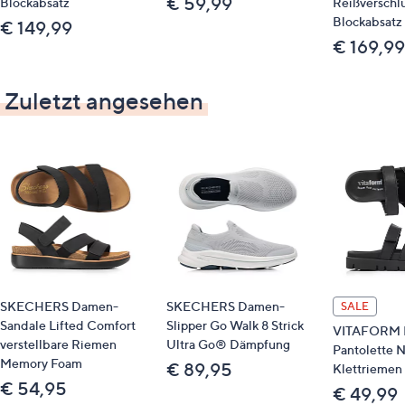
€ 59,99
Blockabsatz
Reißverschl
Blockabsatz
€ 149,99
€ 169,99
Zuletzt angesehen
SKECHERS Damen-
SKECHERS Damen-
SALE
Sandale Lifted Comfort
Slipper Go Walk 8 Strick
VITAFORM 
verstellbare Riemen
Ultra Go® Dämpfung
Pantolette 
Memory Foam
€ 89,95
Klettriemen 
€ 54,95
€ 49,99