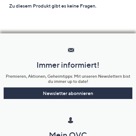
Hilfeseiten,
Service
und
Immer informiert!
Unternehmensinformationen
Premieren, Aktionen, Geheimtipps: Mit unseren Newslettern bist
du immer up to date!
Newsletter abonnieren
Mein QVC