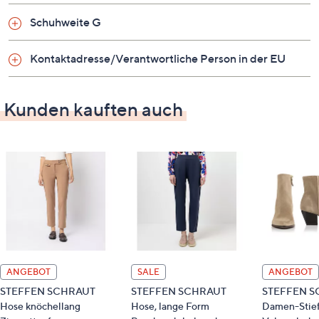
Futter/Decksohle: Leder (Rind)
Schuhweite G
Laufsohle: sonstiges Material (Gummi)
Kontaktadresse/Verantwortliche Person in der EU
Kunden kauften auch
ANGEBOT
SALE
ANGEBOT
STEFFEN SCHRAUT
STEFFEN SCHRAUT
STEFFEN S
Hose knöchellang
Hose, lange Form
Damen-Stief