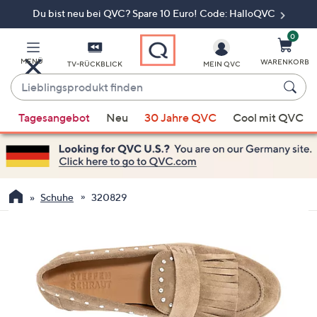
Du bist neu bei QVC? Spare 10 Euro! Code: HalloQVC
Zum
Hauptinhalt
springen
0
MENÜ
WARENKORB
TV-RÜCKBLICK
MEIN QVC
Lieblingsprodukt
finden
Wenn
Tagesangebot
Neu
30 Jahre QVC
Cool mit QVC
Vorschläge
verfügbar
sind,
verwenden
Sie
Schuhe
320829
die
Pfeiltasten
nach
oben
und
nach
unten