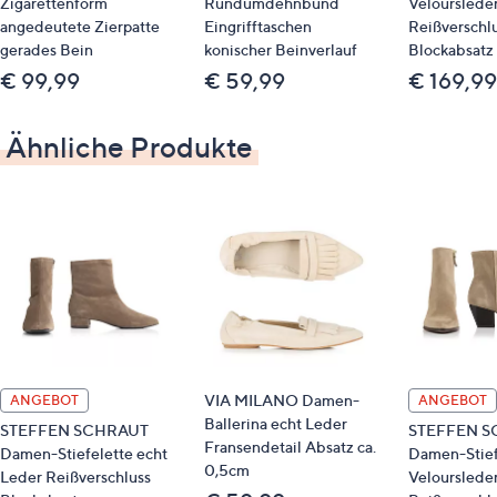
Zigarettenform
Rundumdehnbund
Velourslede
angedeutete Zierpatte
Eingrifftaschen
Reißverschl
gerades Bein
konischer Beinverlauf
Blockabsatz
€ 99,99
€ 59,99
€ 169,99
Ähnliche Produkte
VIA MILANO Damen-
ANGEBOT
ANGEBOT
Ballerina echt Leder
STEFFEN SCHRAUT
STEFFEN S
Fransendetail Absatz ca.
Damen-Stiefelette echt
Damen-Stief
0,5cm
Leder Reißverschluss
Velourslede