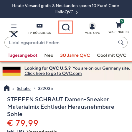
Heute Versand gratis & Neukunden sparen 10 Euro! Code:
Zum
Hauptinhalt
HalloQVC
springen
0
MENÜ
WARENKORB
TV-RÜCKBLICK
MEIN QVC
Lieblingsprodukt
finden
Wenn
Tagesangebot
Neu
30 Jahre QVC
Cool mit QVC
Vorschläge
verfügbar
sind,
verwenden
Sie
Schuhe
322035
die
STEFFEN SCHRAUT Damen-Sneaker
Pfeiltasten
Materialmix Echtleder Herausnehmbare
nach
Sohle
oben
Gelöscht
€ 79,99
und
nach
inkl. USt,
Versand gratis