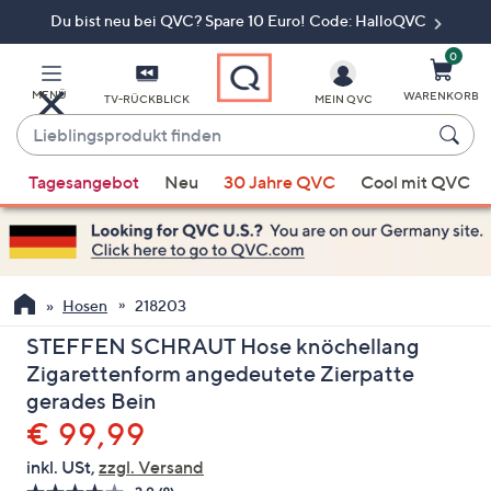
Du bist neu bei QVC? Spare 10 Euro! Code: HalloQVC
Zum
Hauptinhalt
springen
0
MENÜ
WARENKORB
TV-RÜCKBLICK
MEIN QVC
Lieblingsprodukt
finden
Wenn
Tagesangebot
Neu
30 Jahre QVC
Cool mit QVC
Vorschläge
verfügbar
sind,
verwenden
Sie
Hosen
218203
die
STEFFEN SCHRAUT Hose knöchellang
Pfeiltasten
Zigarettenform angedeutete Zierpatte
nach
gerades Bein
oben
Gelöscht
€ 99,99
und
nach
inkl. USt,
zzgl. Versand
unten