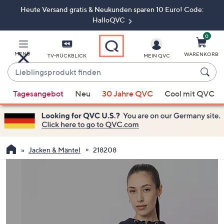
Heute Versand gratis & Neukunden sparen 10 Euro! Code:
Zum
Hauptinhalt
HalloQVC
springen
0
MENÜ
WARENKORB
TV-RÜCKBLICK
MEIN QVC
Lieblingsprodukt
finden
Wenn
Tagesangebot
Neu
30 Jahre QVC
Cool mit QVC
Vorschläge
verfügbar
sind,
verwenden
Sie
Jacken & Mäntel
218208
die
Pfeiltasten
nach
oben
und
nach