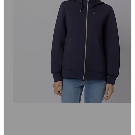
unten
oder
wischen
Sie
auf
Touch-
Geräten
nach
links
bzw.
rechts,
um
diese
anzuzeigen.