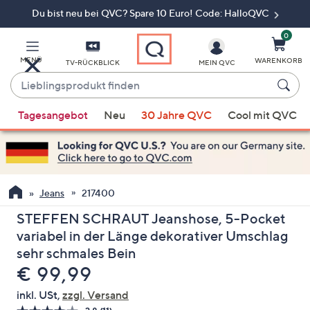
Du bist neu bei QVC? Spare 10 Euro! Code: HalloQVC
Zum
Hauptinhalt
springen
0
MENÜ
WARENKORB
TV-RÜCKBLICK
MEIN QVC
Lieblingsprodukt
finden
Wenn
Tagesangebot
Neu
30 Jahre QVC
Cool mit QVC
Vorschläge
verfügbar
sind,
verwenden
Sie
Jeans
217400
die
STEFFEN SCHRAUT Jeanshose, 5-Pocket
Pfeiltasten
variabel in der Länge dekorativer Umschlag
nach
sehr schmales Bein
oben
Gelöscht
€ 99,99
und
nach
inkl. USt,
zzgl. Versand
unten