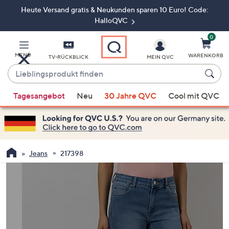
Heute Versand gratis & Neukunden sparen 10 Euro! Code:
Zum
Hauptinhalt
HalloQVC
springen
0
MENÜ
WARENKORB
TV-RÜCKBLICK
MEIN QVC
Lieblingsprodukt
finden
Wenn
Tagesangebot
Neu
30 Jahre QVC
Cool mit QVC
Vorschläge
verfügbar
sind,
verwenden
Sie
Jeans
217398
die
Pfeiltasten
nach
oben
und
nach