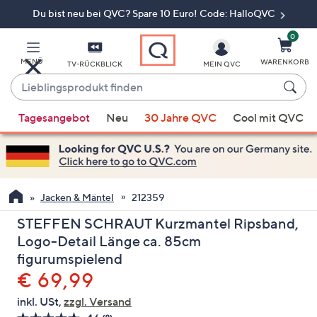
Du bist neu bei QVC? Spare 10 Euro! Code: HalloQVC
Zum
Hauptinhalt
springen
0
MENÜ
WARENKORB
TV-RÜCKBLICK
MEIN QVC
Lieblingsprodukt
finden
Wenn
Tagesangebot
Neu
30 Jahre QVC
Cool mit QVC
Vorschläge
verfügbar
sind,
verwenden
Sie
Jacken & Mäntel
212359
die
STEFFEN SCHRAUT Kurzmantel Ripsband,
Pfeiltasten
Logo-Detail Länge ca. 85cm
nach
figurumspielend
oben
Gelöscht
€ 69,99
und
nach
inkl. USt,
zzgl. Versand
unten