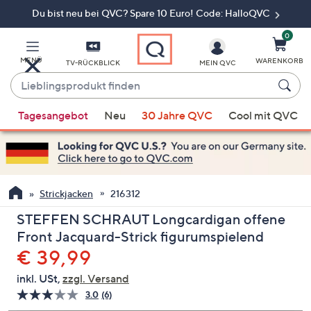
Du bist neu bei QVC? Spare 10 Euro! Code: HalloQVC
Zum
Hauptinhalt
springen
0
MENÜ
WARENKORB
TV-RÜCKBLICK
MEIN QVC
Lieblingsprodukt
finden
Wenn
Tagesangebot
Neu
30 Jahre QVC
Cool mit QVC
Vorschläge
verfügbar
sind,
verwenden
Sie
Strickjacken
216312
die
STEFFEN SCHRAUT Longcardigan offene
Pfeiltasten
Front Jacquard-Strick figurumspielend
nach
Gelöscht
€ 39,99
oben
und
inkl. USt,
zzgl. Versand
nach
3.0
(6)
6
unten