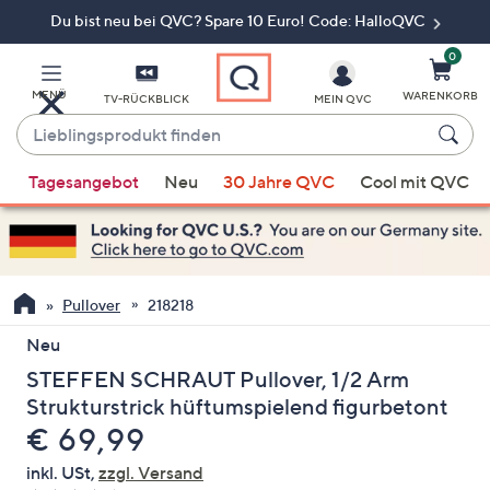
Du bist neu bei QVC? Spare 10 Euro! Code: HalloQVC
Zum
Hauptinhalt
springen
0
MENÜ
WARENKORB
TV-RÜCKBLICK
MEIN QVC
Lieblingsprodukt
finden
Wenn
Tagesangebot
Neu
30 Jahre QVC
Cool mit QVC
Vorschläge
verfügbar
sind,
verwenden
Sie
Pullover
218218
die
Neu
Pfeiltasten
STEFFEN SCHRAUT Pullover, 1/2 Arm
nach
oben
Strukturstrick hüftumspielend figurbetont
und
Gelöscht
€ 69,99
nach
inkl. USt,
zzgl. Versand
unten