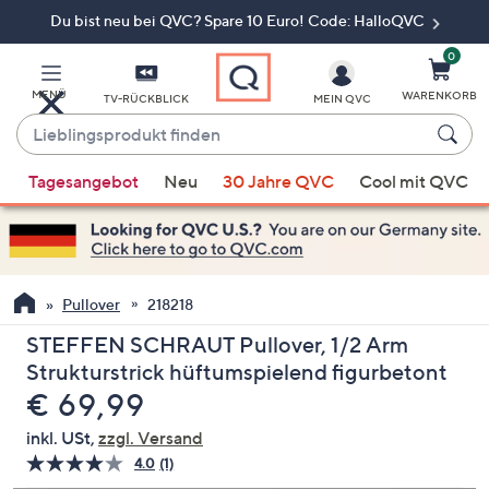
Du bist neu bei QVC? Spare 10 Euro! Code: HalloQVC
Zum
Hauptinhalt
springen
0
MENÜ
WARENKORB
TV-RÜCKBLICK
MEIN QVC
Lieblingsprodukt
finden
Wenn
Tagesangebot
Neu
30 Jahre QVC
Cool mit QVC
Vorschläge
verfügbar
sind,
verwenden
Sie
Pullover
218218
die
STEFFEN SCHRAUT Pullover, 1/2 Arm
Pfeiltasten
Strukturstrick hüftumspielend figurbetont
nach
Gelöscht
€ 69,99
oben
und
inkl. USt,
zzgl. Versand
nach
4.0
(1)
Bewertung
unten