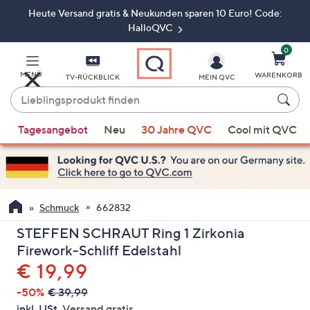
Heute Versand gratis & Neukunden sparen 10 Euro! Code:
Zum
Hauptinhalt
HalloQVC
springen
0
MENÜ
WARENKORB
TV-RÜCKBLICK
MEIN QVC
Lieblingsprodukt
finden
Wenn
Tagesangebot
Neu
30 Jahre QVC
Cool mit QVC
Vorschläge
verfügbar
sind,
verwenden
Sie
Schmuck
662832
die
STEFFEN SCHRAUT Ring 1 Zirkonia
Pfeiltasten
Firework-Schliff Edelstahl
nach
Gelöscht
€ 19,99
oben
und
-50%
€ 39,99
nach
inkl. USt,
Versand gratis