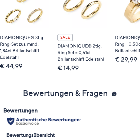
DIAMONIQUE® 3tlg.
DIAMONIQ
SALE
Ring-Set zus. mind. =
Ring = 0,50c
DIAMONIQUE® 2tlg.
1,84ct Brillantschliff
Brillantschlif
Ring Set = 0,51ct
Edelstahl
€ 29,99
Brillantschliff Edelstahl
€ 44,99
€ 14,99
Bewertungen & Fragen