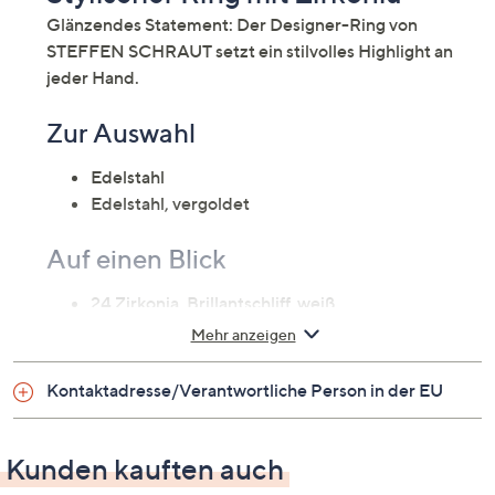
Glänzendes Statement: Der Designer-Ring von
STEFFEN SCHRAUT setzt ein stilvolles Highlight an
jeder Hand.
Zur Auswahl
Edelstahl
Edelstahl, vergoldet
Auf einen Blick
24 Zirkonia, Brillantschliff, weiß,
Krappenfassungen
Mehr anzeigen
Edelstahl, poliert, strukturiert
inklusive Schmuckbox
Kontaktadresse/Verantwortliche Person in der EU
Maße
Kunden kauften auch
Ringkopf: ca. 1,3 cm