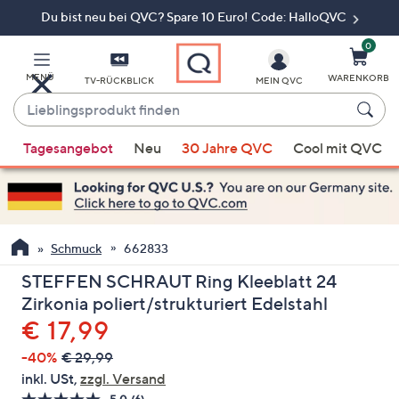
Du bist neu bei QVC? Spare 10 Euro! Code: HalloQVC
Zum
Hauptinhalt
springen
0
MENÜ
WARENKORB
TV-RÜCKBLICK
MEIN QVC
Lieblingsprodukt
finden
Wenn
Tagesangebot
Neu
30 Jahre QVC
Cool mit QVC
Vorschläge
verfügbar
sind,
verwenden
Sie
Schmuck
662833
die
STEFFEN SCHRAUT Ring Kleeblatt 24
Pfeiltasten
Zirkonia poliert/strukturiert Edelstahl
nach
Gelöscht
€ 17,99
oben
und
-40%
€ 29,99
nach
inkl. USt,
zzgl. Versand
unten