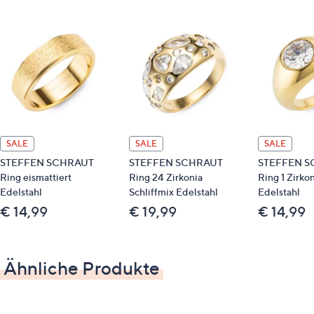
Ringschiene (unten): ca. 2,2 mm
SALE
SALE
SALE
STEFFEN SCHRAUT
STEFFEN SCHRAUT
STEFFEN S
Ring eismattiert
Ring 24 Zirkonia
Ring 1 Zirkon
Edelstahl
Schliffmix Edelstahl
Edelstahl
€ 14,99
€ 19,99
€ 14,99
Ähnliche Produkte