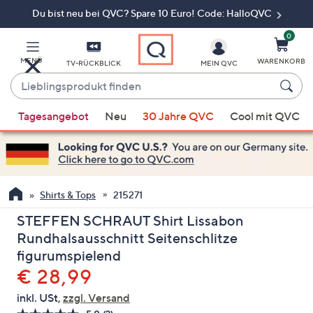
Du bist neu bei QVC? Spare 10 Euro! Code: HalloQVC
Zum
Hauptinhalt
springen
0
MENÜ
WARENKORB
TV-RÜCKBLICK
MEIN QVC
Lieblingsprodukt
finden
Wenn
Tagesangebot
Neu
30 Jahre QVC
Cool mit QVC
Vorschläge
verfügbar
sind,
verwenden
Sie
Shirts & Tops
215271
die
STEFFEN SCHRAUT Shirt Lissabon
Pfeiltasten
Rundhalsausschnitt Seitenschlitze
nach
figurumspielend
oben
Gelöscht
€ 28,99
und
nach
inkl. USt,
zzgl. Versand
unten